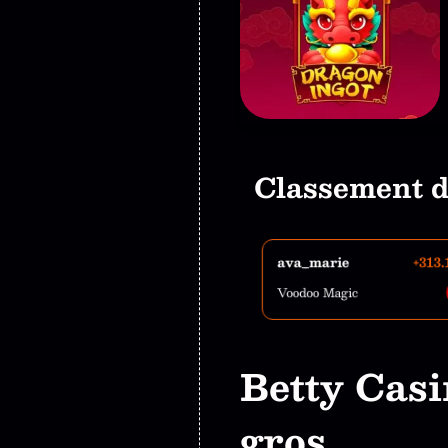
Classement d
ava_marie
+313
Voodoo Magic
Betty Casi
gros