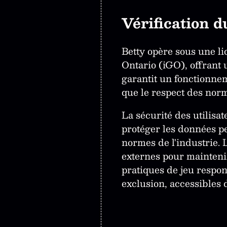
Vérification d
Betty opère sous une li
Ontario (iGO), offrant 
garantit un fonctionnem
que le respect des norm
La sécurité des utilisa
protéger les données p
normes de l'industrie. 
externes pour maintenir
pratiques de jeu respons
exclusion, accessibles