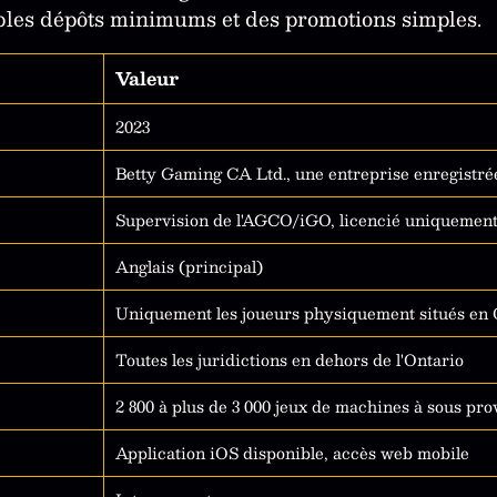
ibles dépôts minimums et des promotions simples.
Valeur
2023
Betty Gaming CA Ltd., une entreprise enregistré
Supervision de l'AGCO/iGO, licencié uniquement
Anglais (principal)
Uniquement les joueurs physiquement situés en 
Toutes les juridictions en dehors de l'Ontario
2 800 à plus de 3 000 jeux de machines à sous pr
Application iOS disponible, accès web mobile