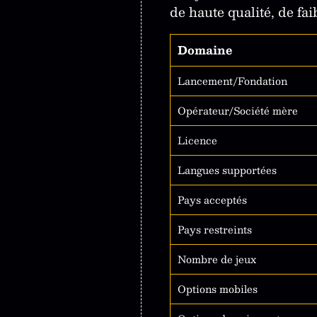
de haute qualité, de fa
Domaine
Lancement/Fondation
Opérateur/Société mère
Licence
Langues supportées
Pays acceptés
Pays restreints
Nombre de jeux
Options mobiles