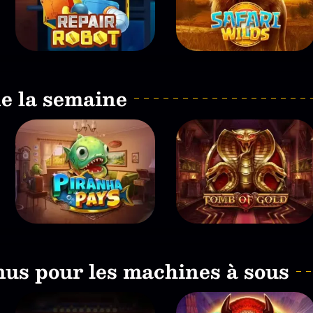
e la semaine
nus pour les machines à sous