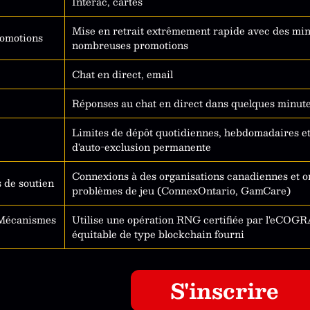
Interac, cartes
Mise en retrait extrêmement rapide avec des mi
romotions
nombreuses promotions
Chat en direct, email
Réponses au chat en direct dans quelques minutes
Limites de dépôt quotidiennes, hebdomadaires et 
d'auto-exclusion permanente
Connexions à des organisations canadiennes et ont
s de soutien
problèmes de jeu (ConnexOntario, GamCare)
/Mécanismes
Utilise une opération RNG certifiée par l'eCOGR
équitable de type blockchain fourni
S'inscrire